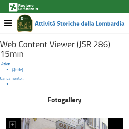
(link
esterno,
si
Attività Storiche della Lombardia
apre
Menù
in
6112-
una
Salta
nuova
Web Content Viewer (JSR 286)
al
osteria-
finestra)
contenuto
15min
principale
del-
Azioni
gallo
${title}
Caricamento...
Fotogallery