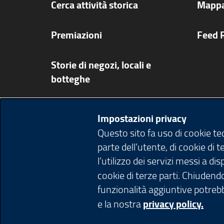
Cerca attività storica
Mappa
Premiazioni
Feed 
Storie di negozi, locali e
botteghe
Video
Impostazioni privacy
Questo sito fa uso di cookie t
Come aderire
parte dell’utente, di cookie di 
l’utilizzo dei servizi messi a d
Mappa attività storiche
cookie di terze parti. Chiudendo
funzionalità aggiuntive potrebb
e la nostra
privacy policy.
© Copyright Regione Lombardia tutti i diri