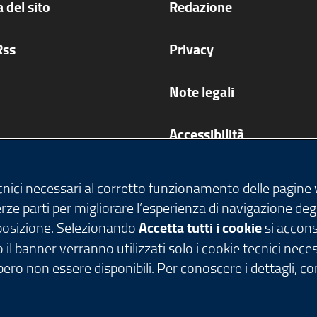
 del sito
Redazione
Rss
Privacy
Note legali
Accessibilità
Cookie policy
ecnici necessari al corretto funzionamento delle pagine
terze parti per migliorare l’esperienza di navigazione deg
Impostazione Cookie
isposizione. Selezionando
Accetta tutti i cookie
si acconse
 il banner verranno utilizzati solo i cookie tecnici nece
ero non essere disponibili. Per conoscere i dettagli, c
tti riservati - C.F. 80050050154 - Piazza Città di Lomb