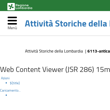
(link
esterno,
si
Attività Storiche dell
apre
in
Menù
una
nuova
6113-
Salta
finestra)
al
antica-
contenuto
6113-antica
Attività Storiche della Lombardia
principale
locanda-
la-
Web Content Viewer (JSR 286) 15m
vignetta
Azioni
${title}
Caricamento...