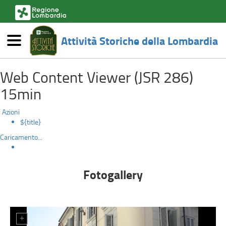
(link
esterno,
si
Attività Storiche della Lombardia
apre
Menù
in
6269-
una
Salta
nuova
Web Content Viewer (JSR 286)
al
la-
finestra)
contenuto
15min
principale
boutique-
Azioni
dei-
${title}
Caricamento...
sapori-
barzaghi-
Fotogallery
e-
rossi