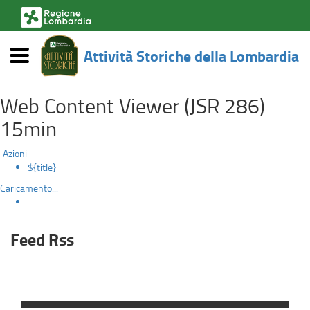
(link
esterno,
si
Attività Storiche della Lombardia
apre
Menù
in
FeedRSS
una
Salta
nuova
Web Content Viewer (JSR 286)
al
finestra)
contenuto
15min
principale
Azioni
${title}
Caricamento...
Feed Rss