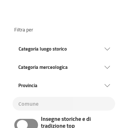
Filtra per
Categoria
Categoria luogo storico
luogo
storico
Categoria
Categoria merceologica
merceologica
Provincia
Provincia
Insegne storiche e di
tradizione top