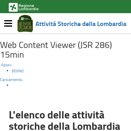
(link
esterno,
si
Attività Storiche della Lombardia
apre
Menù
in
Ricerca
una
Salta
nuova
Web Content Viewer (JSR 286)
al
finestra)
contenuto
15min
principale
Azioni
${title}
Caricamento...
L'elenco delle attività
storiche della Lombardia